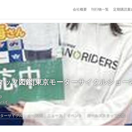
会社概要
刊行物一覧
定期購読案
ッフ図鑑|東京モーターサイクルショー20
9
トバイ
ターサイクルショー2026
ニュース
イベント
ガールズスタッフ図鑑