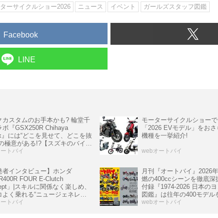
ターサイクルショー2026
ニュース
イベント
ガールズスタッフ図鑑
Facebook
LINE
クカスタムのお手本かも? 輪堂千
モーターサイクルショーで
ボ『GSX250R Chihaya
「2026 EVモデル」をおさ
ix』には“どこを見せて、どこを抜
機種を一挙紹介!
”の極意がある!?【スズキのバイ
 の耳よりニュース】
オートバイ
webオートバイ
発者インタビュー】ホンダ
月刊『オートバイ』2026
400R FOUR E-Clutch
燃の400ccシーンを徹底深
cept」|スキルに関係なく楽しめ、
付録『1974-2026 日本
コよく乗れる“ニュージェネレー
図鑑』は往年の400モデル
CBR”
オートバイ
保存版
webオートバイ