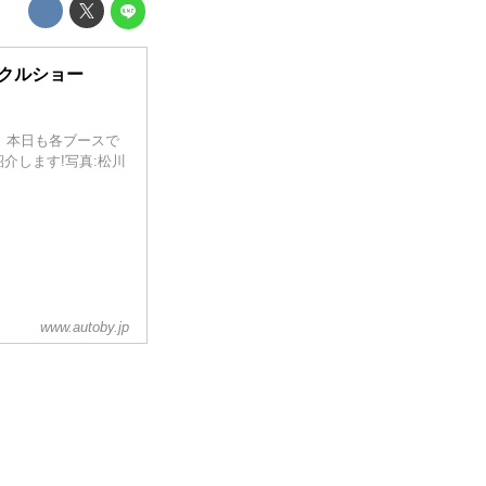
クルショー
。本日も各ブースで
介します!写真:松川
www.autoby.jp