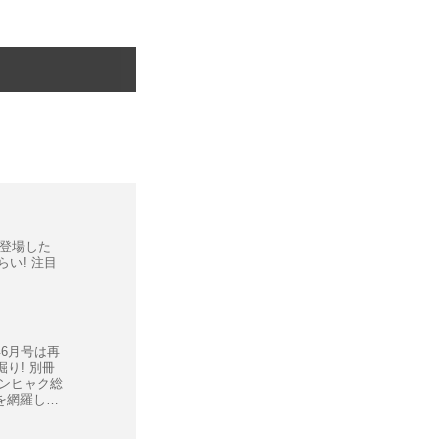
登場した
らい! 注目
年6月号は再
掘り! 別冊
のヨンヒャク総
を網羅した