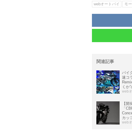
webオートバイ
モー
関連記事
バイ
速コラ
Rem
くか
ク!
web
【開
「CBR
Con
カッ
ション
web