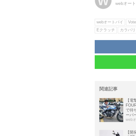
W
webオー
webオートバイ
Vote
Eクラッチ
カラバリ
関連記事
【電撃
FOU
で待
ーパ
web
【開