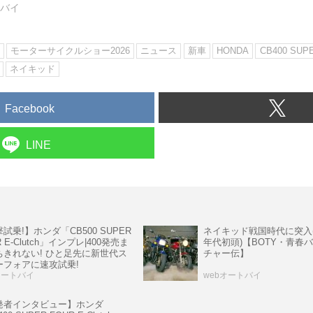
トバイ
モーターサイクルショー2026
ニュース
新車
HONDA
CB400 SUP
ネイキッド
Facebook
LINE
試乗!】ホンダ「CB500 SUPER
ネイキッド戦国時代に突入(19
R E-Clutch」インプレ|400発売ま
年代初頭)【BOTY・青春
ちきれない! ひと足先に新世代ス
チャー伝】
ーフォアに速攻試乗!
オートバイ
webオートバイ
発者インタビュー】ホンダ