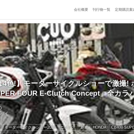
会社概要
刊行物一覧
定期購読案
4色!】モーターサイクルショーで激撮! 
UPER FOUR E-Clutch Concept」全
0
トバイ
モーターサイクルショー2026
ニュース
新車
HONDA
CB400 SUP