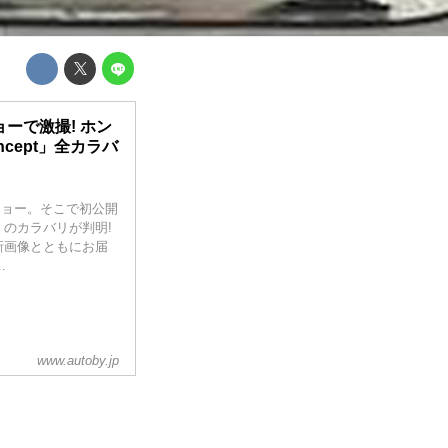
ーで激撮! ホン
Concept」全カラバ
ショー。そこで初公開
ept」のカラバリが判明!
新画像とともにお届
.
www.autoby.jp