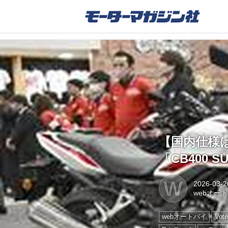
【国内仕様は
「CB400 S
W
2026-03-2
webオー
webオートバイ
Vote