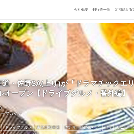
会社概要
刊行物一覧
定期購読案
車道・佐野SA(上り)が「ドラマチックエ
ルオープン【ドライブグルメ・番外編】
9
ターマガジン
ン
ドライブグルメ
東北自動車道
佐野サービスエリア
上り
リニュー