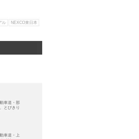
アル
NEXCO東日本
動車道・那
ら、とびきり
動車道・上