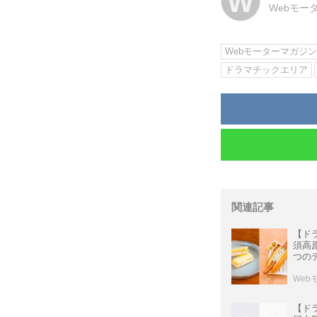
W
Webモー
Webモーターマガジ
ドラマチックエリア
関連記事
【ド
須高
つの
Web
【ド