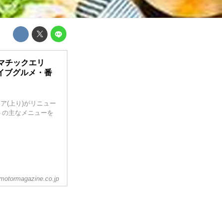
ラマチックエリ
イブグルメ・番
ア(上り)がリニュー
トの主なメニューを
motormagazine.co.jp