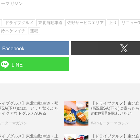
ターマガジン
ン
ドライブグルメ
東北自動車道
佐野サービスエリア
上り
リニュー
鈴木ケンイチ
連載
Facebook
LINE
ライブグルメ】東北自動車道・那
【ドライブグルメ】東北自
原SA(下り)には、アッと驚くふた
須高原SA(下り)に寄った
テイクアウトグルメがある
の肉料理を味わいたい
モーターマガジン
Webモーターマガジン
【ドライブグルメ】東北自
ライブグルメ】東北自動車道・上