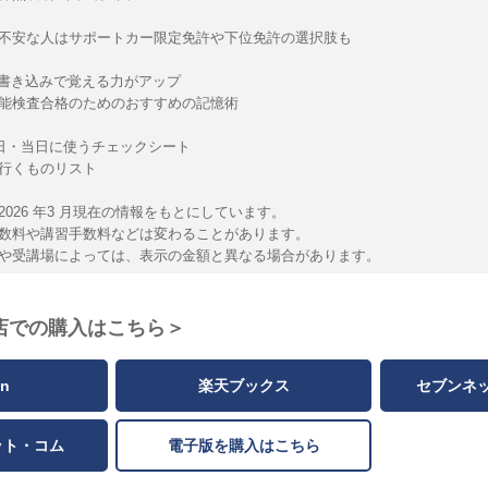
不安な人はサポートカー限定免許や下位免許の選択肢も
 書き込みで覚える力がアップ
能検査合格のためのおすすめの記憶術
日・当日に使うチェックシート
行くものリスト
2026 年3 月現在の情報をもとにしています。
料や講習手数料などは変わることがあります。
受講場によっては、表示の金額と異なる場合があります。
店での購入はこちら＞
n
楽天ブックス
セブンネ
ット・コム
電子版を購入はこちら