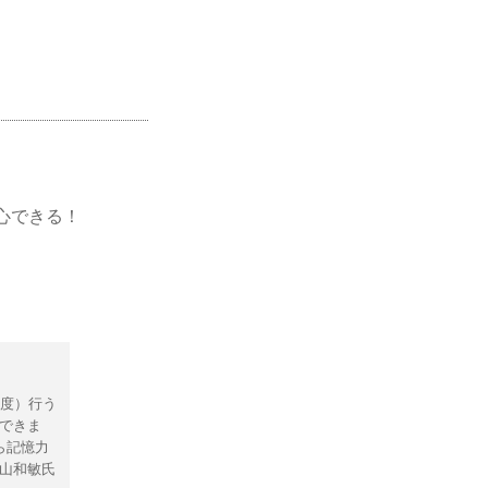
心できる！
一度）行う
できま
ら記憶力
山和敏氏