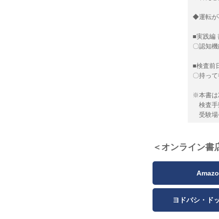
◆運転が
■実践編
〇認知機
■検査前
〇持って
※本書は
検査手数
受験場や
＜オンライン書
Amazo
ヨドバシ・ド