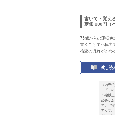
書いて・覚える 
定価 880円（
75歳からの運転
書くことで記憶力
検査の流れがかわ
試し読
＜内容紹
「この一
75歳以
必要があ
す。（特
アップ。