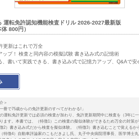
運転免許認知機能検査ドリル 2026-2027最新版
本体 800円）
免許更新はこれで万全
アップ！ 検査と同内容の模擬試験 書き込み式の記憶術
る、書いて実践できる、書き込み式で記憶力アップ、Q&Aで安
み
介＞
冊で75歳からの免許更新のすべてがわかる!」
上の運転免許更新では必須の検査が加わり、免許更新期間中に検査を（3年に
ります。本書では、（特徴1）この検査の擬似体験ができるため万全の対策が
徴2）書き込み式だから検査を擬似体験。（特徴3）書き込むことで覚えるか
（特徴4）自動車評論家のこもだきよし氏、丸子中央病院理事長、医学博士丸