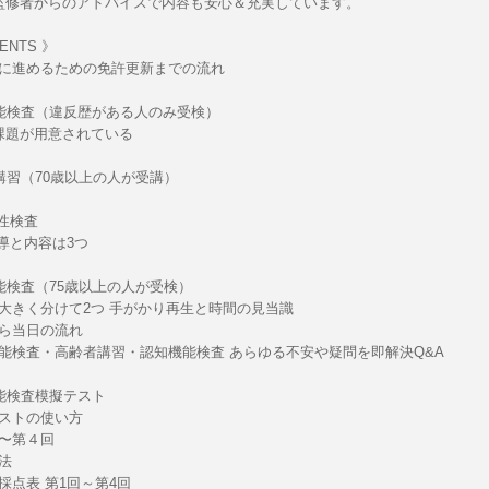
監修者からのアドバイスで内容も安心＆充実しています。
ENTS 》
に進めるための免許更新までの流れ
能検査（違反歴がある人のみ受検）
課題が用意されている
講習（70歳以上の人が受講）
適性検査
指導と内容は3つ
能検査（75歳以上の人が受検）
大きく分けて2つ 手がかり再生と時間の見当識
ら当日の流れ
能検査・高齢者講習・認知機能検査 あらゆる不安や疑問を即解決Q&A
能検査模擬テスト
ストの使い方
〜第４回
法
採点表 第1回～第4回