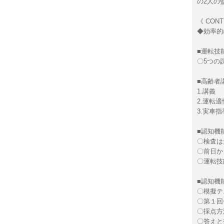
の2人の
《 CONT
◆効率的
■運転技
〇5つの
■高齢者
1.講義
2.運転
3.実車
■認知機
〇検査は
〇前日か
〇運転技
■認知機
〇模擬テ
〇第１回
〇採点方
〇答えと