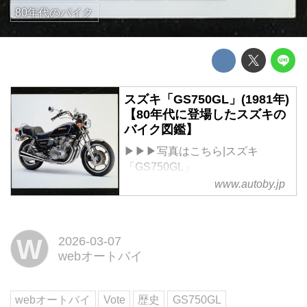
80年代のバイク
スズキ「GS750GL」(1981年)
【80年代に登場したスズキの
バイク図鑑】
▶▶▶写真はこちら|スズキ
「GS750GL」
SUZUKI GS750GL
www.autoby.jp
当時価格(税別):54万9000円
全長×全幅×全
高:2225×855×1190mm
W
2026-03-07
ホイールベース:1510mm
webオートバイ
シート高:750mm
乾燥重量:241kg
スズキ「GS750GL」はスズキ初
webオートバイ
Vote
歴史
GS750GL