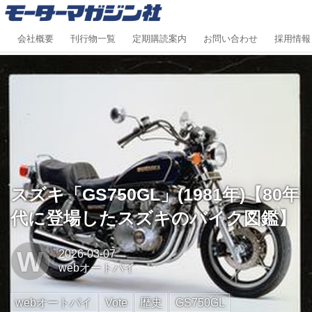
会社概要
刊行物一覧
定期購読案内
お問い合わせ
採用情報
スズキ「GS750GL」(1981年)【80年
代に登場したスズキのバイク図鑑】
W
2026-03-07
webオートバイ
webオートバイ
Vote
歴史
GS750GL