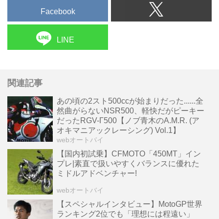
Facebook
LINE
関連記事
あの頃の2スト500ccが始まりだった......全
然曲がらないNSR500、軽快だがピーキー
だったRGV-Γ500【ノブ青木のA.M.R. (ア
オキマニアックレーシング) Vol.1】
webオートバイ
【国内初試乗】CFMOTO「450MT」イン
プレ|素直で扱いやすくバランスに優れた
ミドルアドベンチャー!
webオートバイ
【スペシャルインタビュー】MotoGP世界
ランキング2位でも「理想には程遠い」