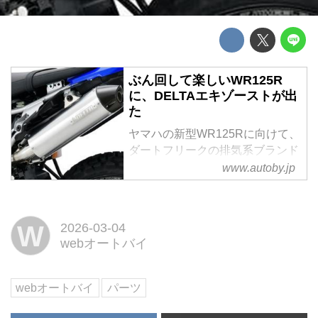
ぶん回して楽しいWR125R
に、DELTAエキゾーストが出
た
ヤマハの新型WR125Rに向けて、
ダートフリークの排気系ブランド
「DELTA(デルタ)」から待望のア
www.autoby.jp
ップデートパーツが登場しまし
た。軽量化と出力特性の向上を両
立する「バレル4-Sサイレンサ
W
2026-03-04
ー」と「トルクヘッドパイプ」の
webオートバイ
組み合わせは、マシンのポテンシ
ャルを最大限に引き出してくれ
そ...
webオートバイ
パーツ