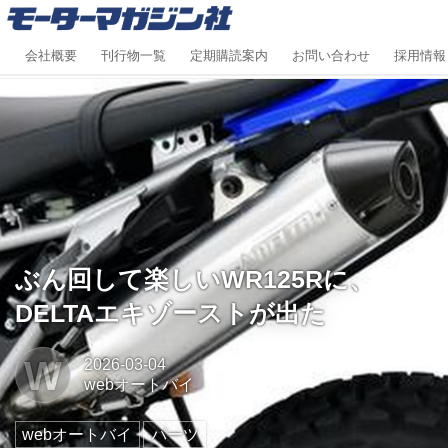
会社概要
刊行物一覧
定期購読案内
お問い合わせ
採用情報
ぶん回して楽しいWR125Rに、
DELTAエキゾーストが出た
W
2026-03-04
webオートバイ
webオートバイ
パーツ