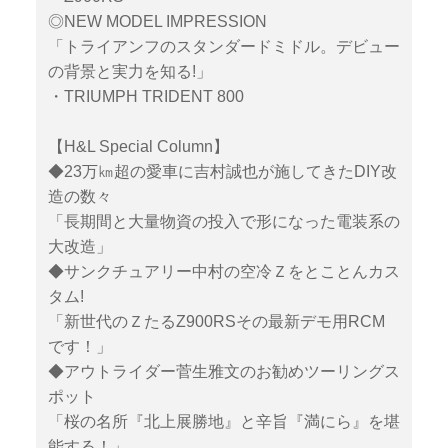
◎NEW MODEL IMPRESSION
「トライアンフのスタンダードミドル。デビュー
の背景と実力を知る!」
・TRIUMPH TRIDENT 800
【H&L Special Column】
◆23万㎞超の愛車に吉村誠也が施してきたDIY改
造の数々
「長期間と大量物資の投入で形になった電装系の
大改造」
◆サンクチュアリー中村の空冷Ｚをとことんカス
タム!
「新世代のＺたるZ900RSその最新デモ用RCM
です！」
◆アウトライダー菅生雅文のお勧めツーリングス
ポット
「桜の名所『北上展勝地』と辛旨『満にら』を堪
能する！」