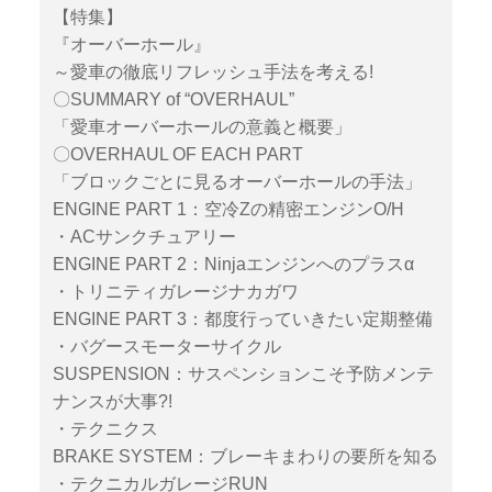
【特集】
『オーバーホール』
～愛車の徹底リフレッシュ手法を考える!
〇SUMMARY of “OVERHAUL”
「愛車オーバーホールの意義と概要」
〇OVERHAUL OF EACH PART
「ブロックごとに見るオーバーホールの手法」
ENGINE PART 1：空冷Zの精密エンジンO/H
・ACサンクチュアリー
ENGINE PART 2：Ninjaエンジンへのプラスα
・トリニティガレージナカガワ
ENGINE PART 3：都度行っていきたい定期整備
・バグースモーターサイクル
SUSPENSION：サスペンションこそ予防メンテ
ナンスが大事?!
・テクニクス
BRAKE SYSTEM：ブレーキまわりの要所を知る
・テクニカルガレージRUN