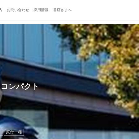
内
お問い合わせ
採用情報
書店さまへ
 コンパクト
）
原付一種