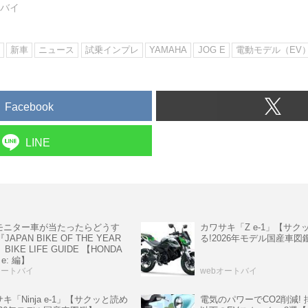
トバイ
新車
ニュース
試乗インプレ
YAMAHA
JOG E
電動モデル（EV
Facebook
LINE
モニター車が当たったらどうす
カワサキ「Z e-1」【サク
『JAPAN BIKE OF THE YEAR
る!2026年モデル国産車図
』BIKE LIFE GUIDE 【HONDA
 e: 編】
オートバイ
webオートバイ
電気のパワーでCO2削減! 排
キ「Ninja e-1」【サクッと読め