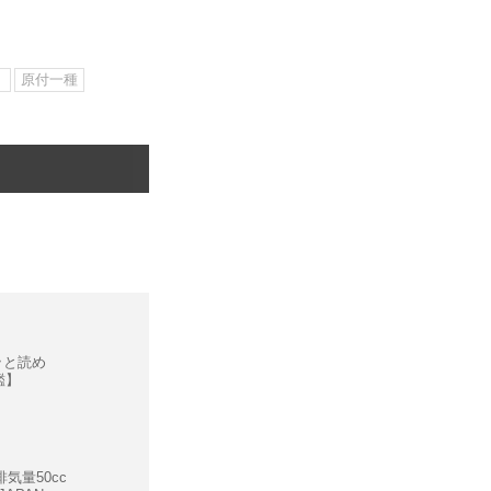
）
原付一種
ッと読め
鑑】
気量50cc