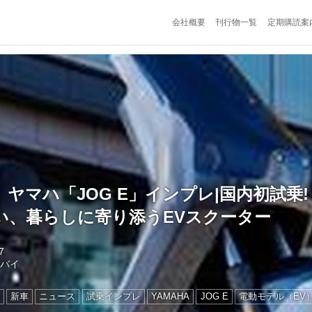
会社概要
刊行物一覧
定期購読案
ヤマハ「JOG E」インプレ|国内初試乗!
い、暮らしに寄り添うEVスクーター
7
トバイ
新車
ニュース
試乗インプレ
YAMAHA
JOG E
電動モデル（EV