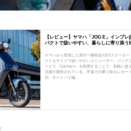
【レビュー】ヤマハ「JOG E」インプレ|
パクトで扱いやすい、暮らしに寄り添う
ヤマハから登場した原付一種相当のEVスクーター・
クトなサイズで扱いやすいコミューター。バッテ
ービス「Gachaco」を利用することで、気軽に
活躍が期待されている。早速その乗り味をレポート
治、オートバイ編...
7