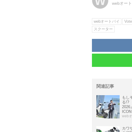
W
webオー
webオートバイ
Vote
スクーター
関連記事
もし
る!? 
2026
ICON
web
カワサ