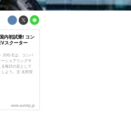
国内初試乗! コン
EVスクーター
JOG Eは、コンパ
リーシェアリングサ
使える毎日の足として
しよう。文:太田安
www.autoby.jp