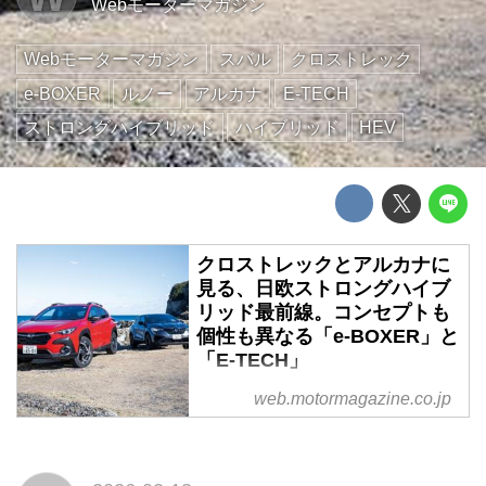
Webモーターマガジン
Webモーターマガジン
スバル
クロストレック
e-BOXER
ルノー
アルカナ
E-TECH
ストロングハイブリッド
ハイブリッド
HEV
クロストレックとアルカナに
見る、日欧ストロングハイブ
リッド最前線。コンセプトも
個性も異なる「e-BOXER」と
「E-TECH」
BEVへの注目度の過熱ぶりもひと
web.motormagazine.co.jp
段落した昨今、再びストロングハ
イブリッドに目を向ける人が増え
ている。そうした中で登場した、