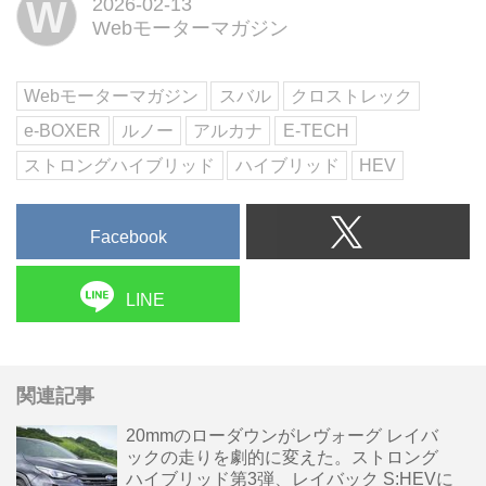
W
2026-02-13
ふたつの個性的なハイブリッド、
Webモーターマガジン
スバルの「e-BOXER」とルノー
の「E-TECH」に着目。クロスト
レック e-BOXERストロングハイ
Webモーターマガジン
スバル
クロストレック
ブリッドとアルカナ E...
e-BOXER
ルノー
アルカナ
E-TECH
ストロングハイブリッド
ハイブリッド
HEV
Facebook
LINE
関連記事
20mmのローダウンがレヴォーグ レイバ
ックの走りを劇的に変えた。ストロング
ハイブリッド第3弾、レイバック S:HEVに