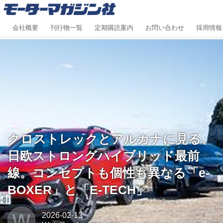
会社概要
刊行物一覧
定期購読案内
お問い合わせ
採用情報
クロストレックとアルカナに見る、
日欧ストロングハイブリッド最前
線。コンセプトも個性も異なる「e-
BOXER」と「E-TECH」
W
2026-02-13