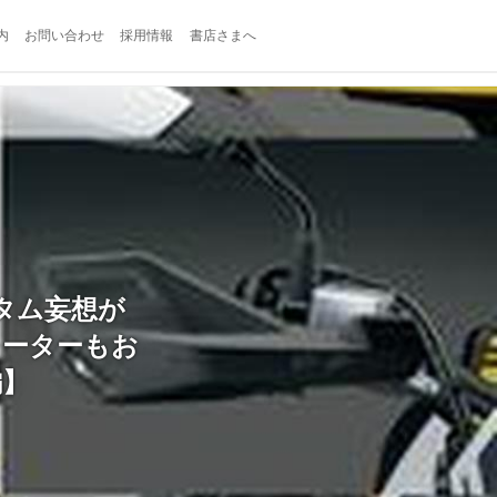
内
お問い合わせ
採用情報
書店さまへ
スタム妄想が
レーターもお
編】