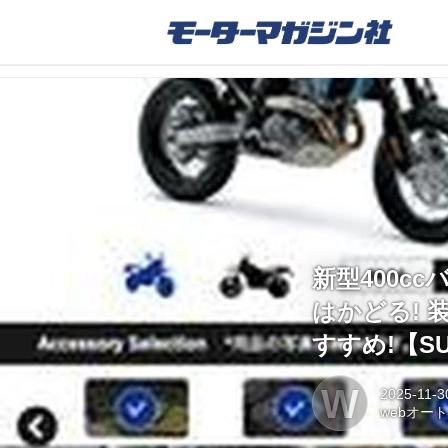
新型400cc
はかどる!
すすめ!【SU
W
2025-11-3
webオー