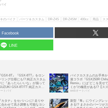
0
トバイ
キのバイク
パーツ＆カスタム
DR-Z4S
DR-Z4SM
400cc
用品
ス
Facebook
LINE
GSX-8T』『GSX-8TT』をロン
バイクカスタムのお手本か
ーリング仕様にも!? 純正カスタム
速コラボ『GSX250R Chih
ツに『あったらいいな』が揃って
Remix』には“どこを見せ
SUZUKI GSX-8T/TT 純正カスタ
くか”の極意がある!?【ス
ーツ】
オートバイ
ク! の耳よりニュース】
webオートバイ
『カタナ』をセパハンに! 走りや
新型『隼』にウイングレッ
に合わせて高さ調整も可能なヨシ
きる!? まさかのパーツが