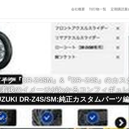
会社概要
刊行物一覧
定期購読案
バイク『DR-Z4SM』&『DR−Z4S』のカ
 装着後のイメージがわかるコンフィギュ
ZUKI DR-Z4S/SM:純正カスタムパーツ
0
トバイ