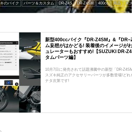
キのバイク
パーツ＆カスタム
DR-Z4S
DR-Z4SM
400cc
用品
ス
新型400ccバイク『DR-Z4SM』&『DR
ム妄想がはかどる! 装着後のイメージが
ュレーターもおすすめ!【SUZUKI DR-Z4
タムパーツ編】
10月7日に発売されて話題沸騰中の新型「DR-Z4SM
スズキ純正のアクセサリーパーツが多数登場!どれ
ナタ次第です!