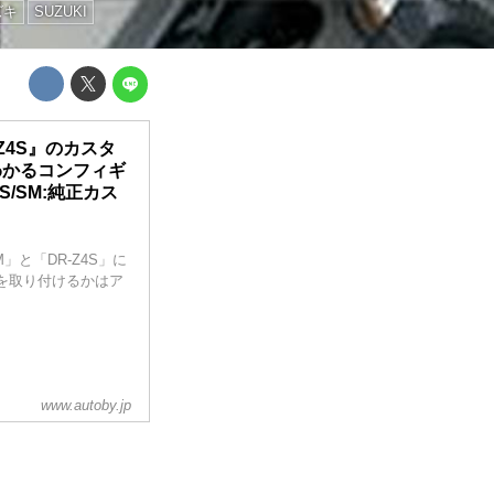
ズキ
SUZUKI
−Z4S』のカスタ
わかるコンフィギ
S/SM:純正カス
」と「DR-Z4S」に
を取り付けるかはア
www.autoby.jp