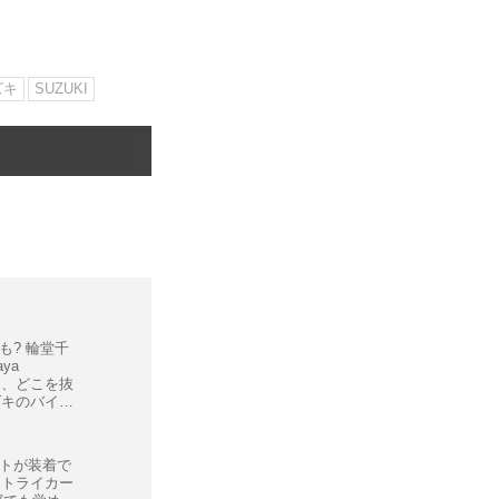
ズキ
SUZUKI
も? 輪堂千
aya
て、どこを抜
ズキのバイ
トが装着で
ストライカー