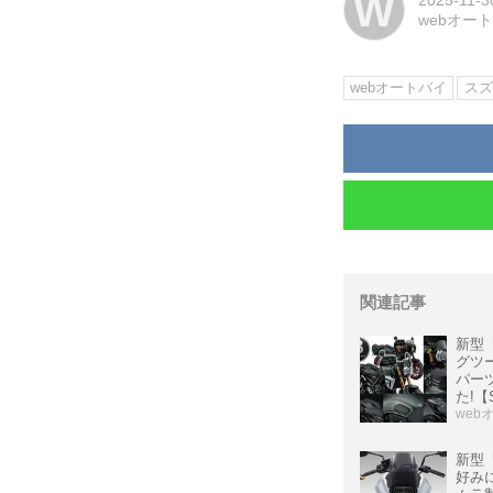
W
2025-11-3
webオー
webオートバイ
スズ
関連記事
新型『
グツ
パー
た!【
ムパ
web
新型
好み