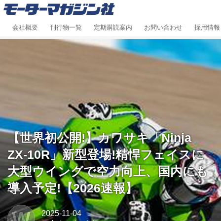
会社概要
刊行物一覧
定期購読案内
お問い合わせ
採用情報
【世界初公開!】カワサキ「Ninja
ZX-10R」新型登場!精悍フェイスに
大型ウイングで空力向上、国内にも
導入予定!【2026速報】
W
2025-11-04