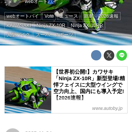
webオートバイ
webオートバイ
Vote
ニュース
新車
2026速報
KAWASAKI
Ninja ZX-10R
Ninja ZX-10RR
大型バイク
スーパースポーツ
【世界初公開!】カワサキ
「Ninja ZX-10R」新型登場!精
悍フェイスに大型ウイングで
空力向上、国内にも導入予定!
【2026速報】
スーパーバイク世界選手権で7度
www.autoby.jp
のタイトルを獲得したカワサキの
名機「Ninja ZX-10R」。その
2026年モデルが、ついに新次元