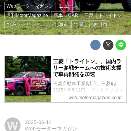
Webモーターマガジン
ニュース
月刊MotorMagazine
新車
CAR
三菱
トライトン
XCRスプリントカップ北海道
竹岡圭
哀川翔
三菱「トライトン」、国内ラ
リー参戦チームへの技術支援
で車両開発を加速
三菱自動車工業(以下、三菱)は
2025年6月12日、ピックアップト
ラック「トライトン」で国内ラリ
web.motormagazine.co.jp
ーに参戦する「圭rallyproject」と
「FLEX SHOW AIKAWA Racing
with TOYO TIRES」の2チームに
W
2025-06-14
対し、参戦サポートと技術支援を
Webモーターマガジン
行うことを発表...