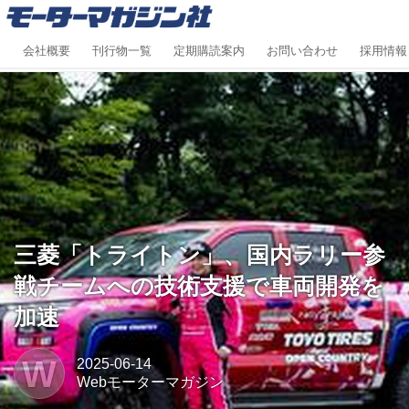
会社概要
刊行物一覧
定期購読案内
お問い合わせ
採用情報
三菱「トライトン」、国内ラリー参
戦チームへの技術支援で車両開発を
加速
W
2025-06-14
Webモーターマガジン