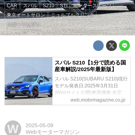
CAR
スバル
S210
STI
モータースポーツ
東京オートサロン
ニュルブルクリンク
スポーツセダン
スバル S210【1分で読める国
産車解説/2025年最新版】
スバル S210(SUBARU S210)現行
モデル発表日:2025年3月31日
(Webサイト公開)車両価格:未定
web.motormagazine.co.jp
W
2025-05-09
Webモーターマガジン