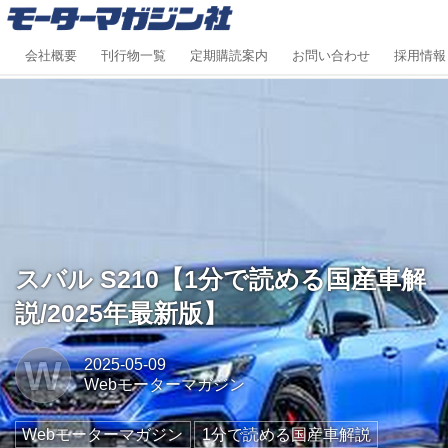
会社概要
刊行物一覧
定期購読案内
お問い合わせ
採用情報
スバル S210【1分で読める国産車解
説/2025年最新版】
W
2025-05-09
Webモーターマガジン
Webモーターマガジン
1分で読める国産車解説