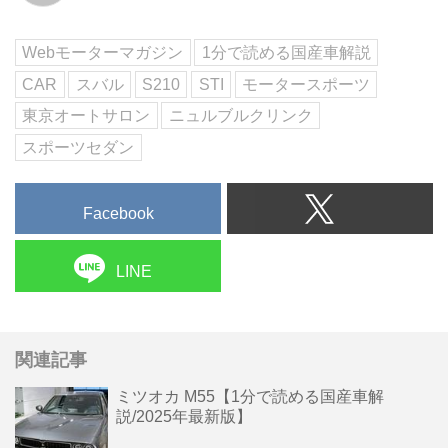
Webモーターマガジン
1分で読める国産車解説
CAR
スバル
S210
STI
モータースポーツ
東京オートサロン
ニュルブルクリンク
スポーツセダン
Facebook
LINE
関連記事
ミツオカ M55【1分で読める国産車解
説/2025年最新版】