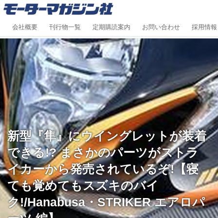
会社概要
刊行物一覧
定期購読案内
お問い合わせ
採用情報
新型『隼』にウイングレットが装着
できる!? まさかのパーツがストラ
イカーから発売されているぞ!【寝
ても覚めてもスズキのバイ
ク!/Hanabusa・STRIKER エアロパ