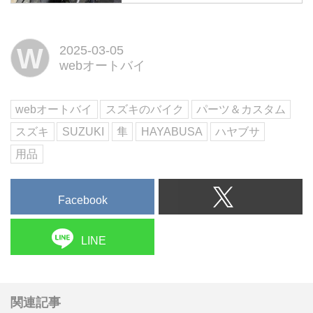
スズキのアルティメットスポーツ
「隼」に取り付ける「ウイングレ
ット」がアフターパーツメーカー
W
2025-03-05
のストライカーから発売されてい
webオートバイ
ます。隼にウイングレットだと
っ!?
webオートバイ
スズキのバイク
パーツ＆カスタム
スズキ
SUZUKI
隼
HAYABUSA
ハヤブサ
用品
Facebook
LINE
関連記事