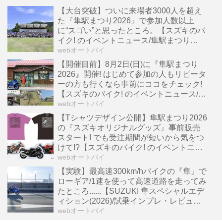
【大台突破】ついに来場者3000人を超え
た『隼駅まつり2026』で参加人数以上
に“スゴい”と思ったところ。【スズキのバ
イク! のイベントニュース/隼駅まつり
2026】
webオートバイ
【開催目前】8月2日(日)に『隼駅まつり
2026』開催! はじめて参加の人もリピータ
ーの方も行くなら事前にココをチェック!
【スズキのバイク! のイベントニュース/隼
駅祭り 2026 】
webオートバイ
【Tシャツデザイン公開】隼駅まつり2026
の『スズキオリジナルグッズ』事前販売
スタート! でも受注期間が短いから気をつ
けて!?【スズキのバイク! のイベントニュ
ース/第16回隼駅祭り】
webオートバイ
【実験】最高速300km/hバイクの『隼』で
ローギア/1速を使って高速道路を走ってみ
たところ......【SUZUKI 隼スペシャルエデ
ィション(2026)/試乗インプレ・レビュー
おまけ編】
webオートバイ