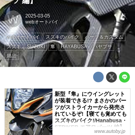
ーツ 編】
W
2025-03-05
webオートバイ
webオートバイ
スズキのバイク
パーツ＆カスタム
スズキ
SUZUKI
隼
HAYABUSA
ハヤブサ
用品
新型『隼』にウイングレット
が装着できる!? まさかのパー
ツがストライカーから発売さ
れているぞ!【寝ても覚めても
スズキのバイク!/Hanabusa・
STRIKER エアロパーツ 編】
www.autoby.jp