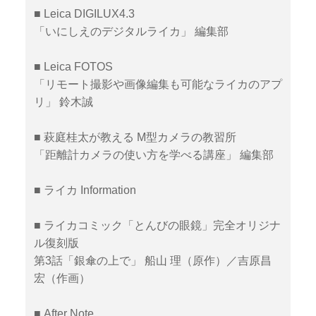
■ Leica DIGILUX4.3
「いにしえのデジタルライカ」 編集部
■ Leica FOTOS
「リモート撮影や画像編集も可能なライカのアプ
リ」 鈴木誠
■ 萩庭桂太が教える M型カメラの教習所
「距離計カメラの使い方を学べる講座」 編集部
■ ライカ Information
■ ライカコミック「とんびの眼鏡」完全オリジナ
ル復刻版
第3話「銀傘の上で」 船山 理（原作）／吉原昌
宏（作画）
■ After Note