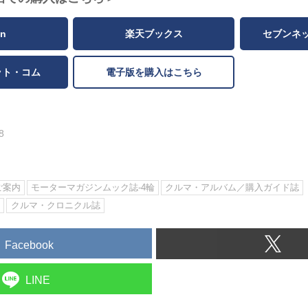
n
楽天ブックス
セブンネ
ット・コム
電子版を購入はこちら
8
ご案内
モーターマガジンムック誌-4輪
クルマ・アルバム／購入ガイド誌
誌
クルマ・クロニクル誌
Facebook
LINE