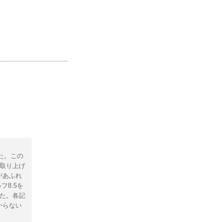
た。この
に取り上げ
があふれ
フ8.5を
た。各記
からない