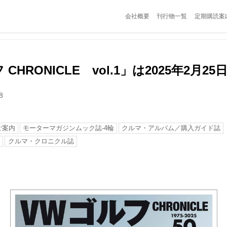
会社概要
刊行物一覧
定期購読案
 CHRONICLE vol.1」は2025年2月25
8
ご案内
モーターマガジンムック誌-4輪
クルマ・アルバム／購入ガイド誌
誌
クルマ・クロニクル誌