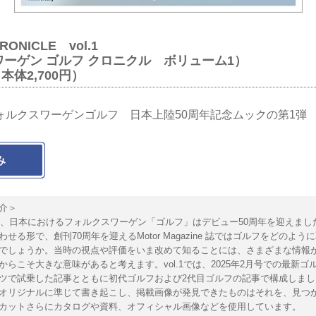
ONICLE vol.1
ーゲン ゴルフ クロニクル ボリューム1）
（本体2,700円）
ォルクスワーゲンゴルフ 日本上陸50周年記念ムックの第1弾
み
介＞
年、日本におけるフォルクスワーゲン「ゴルフ」はデビュー50周年を迎えまし
せる形で、創刊70周年を迎えるMotor Magazine 誌ではゴルフをどのよう
でしょうか。当時の視点や評価をいま改めて知ることには、さまざまな情報
からこそ大きな意味があると考えます。vol.1では、2025年2月号での最新ゴル
ツで試乗した記事とともに初代ゴルフおよび2代目ゴルフの記事で構成しまし
オリジナルに準じて書き起こし、掲載画像が発見できたものはそれを、見つ
カットさらにカタログや資料、オフィシャル画像などを使用しています。