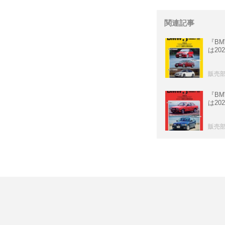
関連記事
『BMW
は20
販売
『BMW
は20
販売