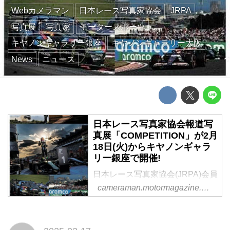
Webカメラマン
日本レース写真家協会
JRPA
写真展
写真家
モータースポーツ
キヤノンギャラリー銀座
キヤノンギャラリー大阪
News
ニュース
日本レース写真家協会報道写
真展「COMPETITION」が2月
18日(火)からキヤノンギャラ
リー銀座で開催!
日本レース写真家協会(JRPA)会員
による報道写真展
cameraman.motormagazine.co.jp
「COMPETITION」キヤノンギャ
ラリー銀座で2025年2月18日(火)
から3月1日(土)、キヤノンギャラ