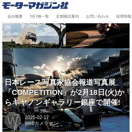
会社概要
刊行物一覧
定期購読案内
お問い合わせ
採用情報
日本レース写真家協会報道写真展
「COMPETITION」が2月18日(火)か
らキヤノンギャラリー銀座で開催!
W
2025-02-17
Webカメラマン