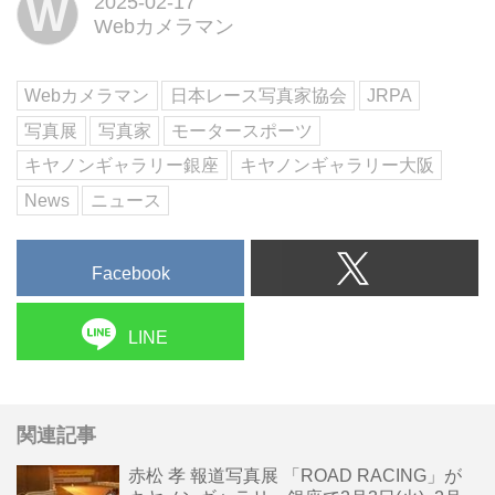
W
2025-02-17
リー大阪で4月15日(火)から4月26
Webカメラマン
日(土)と2会場で開催する。
Webカメラマン
日本レース写真家協会
JRPA
写真展
写真家
モータースポーツ
キヤノンギャラリー銀座
キヤノンギャラリー大阪
News
ニュース
Facebook
LINE
関連記事
赤松 孝 報道写真展 「ROAD RACING」が