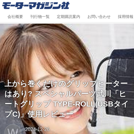
会社概要
刊行物一覧
定期購読案内
お問い合わせ
採用情報
上から巻くだけのグリップヒーター
はあり? スペシャルパーツ武川「ヒ
ートグリップ TYPE-ROLL(USBタイ
プC)」使用レビュー
W
2024-12-26