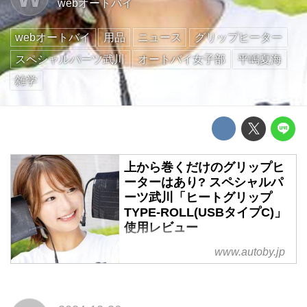
webオートバイ
webオートバイ
用品
ニュース
グリップヒーター
スペシャルパーツ武川
オートバイ女子部
平嶋夏海
雑学
上から巻くだけのグリップヒ
ーターはあり? スペシャルパ
ーツ武川「ヒートグリップ
TYPE-ROLL(USBタイプC)」
使用レビュー
グリップヒーターは配線が面倒で
www.autoby.jp
電装系の知識がないと設置できな
いと思われがち。スペシャルパー
ツ武川から販売されている「ヒー