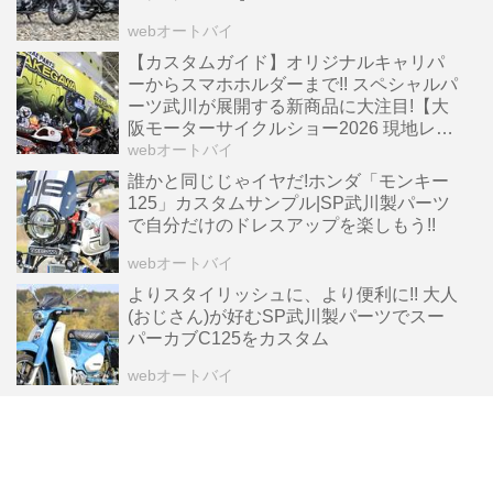
webオートバイ
【カスタムガイド】オリジナルキャリパ
ーからスマホホルダーまで!! スペシャルパ
ーツ武川が展開する新商品に大注目!【大
阪モーターサイクルショー2026 現地レポ
ート】
webオートバイ
誰かと同じじゃイヤだ!ホンダ「モンキー
125」カスタムサンプル|SP武川製パーツ
で自分だけのドレスアップを楽しもう!!
webオートバイ
よりスタイリッシュに、より便利に!! 大人
(おじさん)が好むSP武川製パーツでスー
パーカブC125をカスタム
webオートバイ