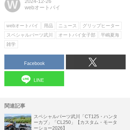
W
2024-12-26
トグリップ TYPE-ROLL」はモバ
webオートバイ
イルバッテリーでも給電できるた
め、手軽につけ外しできるのが特
長だ。今回は端子がUSBタイプC
webオートバイ
用品
ニュース
グリップヒーター
の製品を紹介しよう。文:太田...
スペシャルパーツ武川
オートバイ女子部
平嶋夏海
雑学
Facebook
LINE
関連記事
スペシャルパーツ武川「CT125・ハンタ
ーカブ」「CL250」【カスタム・モータ
ーショー2026】