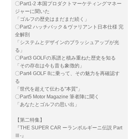
〇Part1-2 本国プロダクトマーケティングマネー
ジャーに聞いた
「ゴルフの歴史はまだまだ続く」
〇Part2 ハッチバック＆ヴァリアント日本仕様 完
全解剖
「システムとデザインのブラッシュアップが光
る」
〇Part3 GOLFの系譜と積み重ねた歴史を知る
「その存在は今も昔も象徴的」
〇Part4 GOLF 8に乗って、その魅力を再確認す
る
「世代を超えて伝わる“本質”」
〇Part5 Motor Magazine 筆者陣に聞く
「あなたとゴルフの思い出」
【第二特集】
『THE SUPER CAR ーランボルギーニ伝説 Part
Ⅲ-』