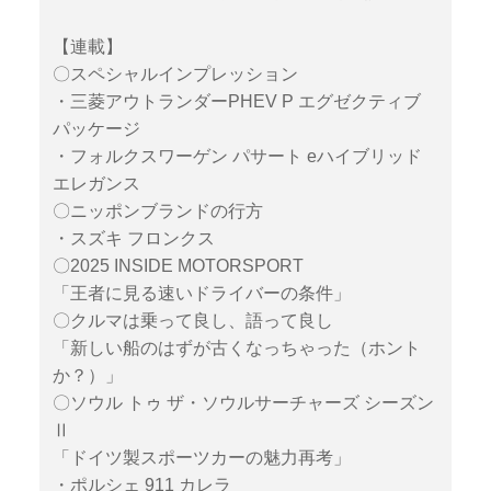
【連載】
〇スペシャルインプレッション
・三菱アウトランダーPHEV P エグゼクティブ
パッケージ
・フォルクスワーゲン パサート eハイブリッド
エレガンス
〇ニッポンブランドの行方
・スズキ フロンクス
〇2025 INSIDE MOTORSPORT
「王者に見る速いドライバーの条件」
〇クルマは乗って良し、語って良し
「新しい船のはずが古くなっちゃった（ホント
か？）」
〇ソウル トゥ ザ・ソウルサーチャーズ シーズン
Ⅱ
「ドイツ製スポーツカーの魅力再考」
・ポルシェ 911 カレラ