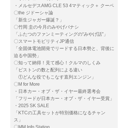
・メルセデスAMG CLE 53 4マティック＋ クーペ
〇the ジドーシャ論
「新生ジャガー爆誕？」
〇竹岡 圭の今月のみやげバナシ
「ふたつのファンミーティングの“みやげ話”」
〇スマートモビリティJP通信
「全固体電池開発でリードする日本勢と、背後に
迫る中国勢」
〇知って納得！見て感心！クルマのしくみ
「ピストンの数と配列による違い
①どんな役でもこなす直列エンジン」
〇M for More
・日本カー・オブ・ザ・イヤー最終選考会
「フリードが日本カー・オブ・ザ・イヤー受賞」
・2025 SK SALE
「KTCの工具セットが特別価格になるチャン
ス」
〇MM Info Station