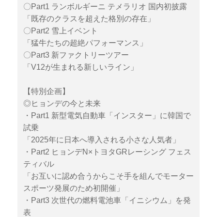
〇Part1 ランボルギーニ テメラリオ 国内初披露
「既存のクラスを超えた格別の存在」
〇Part2 雪上イベント
「猛牛たちの超絶パフォーマンス」
〇Part3 新ファクトリーツアー
「V12が生まれる新しいライン」
【特別企画】
◎ヒョンデの今と未来
・Part1 新型電気自動車「インスター」に韓国で
試乗
「2025年に日本へ導入される小さな人気者」
・Part2 ヒョンデN×トヨタGRレーシング フェス
ティバル
「お互いに認め合うからこそ手を組んでモーター
スポーツ発展のため初開催」
・Part3 次世代の燃料電池車「イニシウム」を発
表