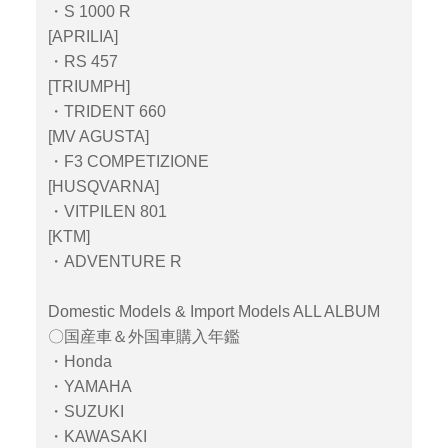
・S 1000 R
[APRILIA]
・RS 457
[TRIUMPH]
・TRIDENT 660
[MV AGUSTA]
・F3 COMPETIZIONE
[HUSQVARNA]
・VITPILEN 801
[KTM]
・ADVENTURE R
Domestic Models & Import Models ALL ALBUM
〇国産車＆外国車購入年鑑
・Honda
・YAMAHA
・SUZUKI
・KAWASAKI