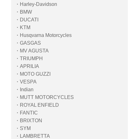
・Harley-Davidson
・BMW
・DUCATI
・KTM
・Husqvarna Motorcycles
・GASGAS
・MV AGUSTA
・TRIUMPH
・APRILIA
・MOTO GUZZI
・VESPA
・Indian
・MUTT MOTORCYCLES
・ROYAL ENFIELD
・FANTIC
・BRIXTON
・SYM
・LAMBRETTA