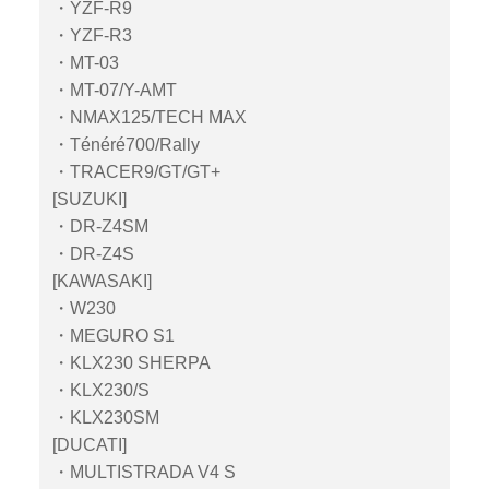
・YZF-R9
・YZF-R3
・MT-03
・MT-07/Y-AMT
・NMAX125/TECH MAX
・Ténéré700/Rally
・TRACER9/GT/GT+
[SUZUKI]
・DR-Z4SM
・DR-Z4S
[KAWASAKI]
・W230
・MEGURO S1
・KLX230 SHERPA
・KLX230/S
・KLX230SM
[DUCATI]
・MULTISTRADA V4 S