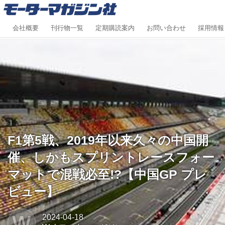
会社概要
刊行物一覧
定期購読案内
お問い合わせ
採用情報
F1第5戦、2019年以来久々の中国開
催、しかもスプリントレースフォー
マットで混戦必至!?【中国GP プレ
ビュー】
W
2024-04-18