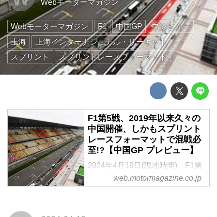
Webモーターマガジン
Webモーターマガジン
F1
中国GP
プレビュー
上海
上海インターナショナル・サーキット
スプリント
スプリントレースフォーマット
F1第5戦、2019年以来久々の
中国開催、しかもスプリント
レースフォーマットで混戦必
至!?【中国GP プレビュー】
2024年4月19日(現地時間)、F1第
5戦中国GPが上海インターナショ
web.motormagazine.co.jp
ナル・サーキットで開幕する。新
型コロナウイルス感染拡大の影響
で中止が続いたため、中国でのグ