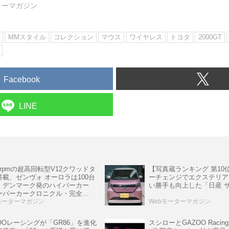
ターマガジン
ン
MMスタイル
コレクション
マウス
ワイヤレス
トヨタ
2000GT
Facebook
LINE
rpmの超高回転型V12クワッドタ
【写真蔵ランキング 第10
搭載、ゼンヴォ オーロラは100台
ーチェンジでエクステリア
、デンマーク発のハイパーカー
い勝手も向上した「日産 
ーパーカークロニクル・完全
6】
モーターマガジン
Webモーターマガジン
スシローとGAZOO Raci
OOレーシングが「GR86」を進化