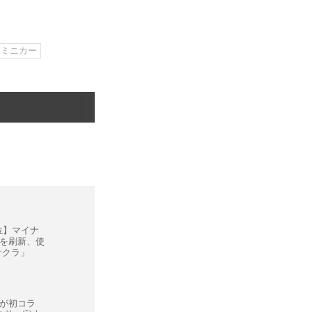
ミニカー
位】マイナ
を刷新、使
サクラ」
ngが初コラ