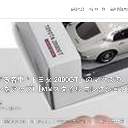
会社概要
刊行物一覧
定期購読案
る名車「トヨタ 2000GT」のマウスで
ンをアップ!【MMスタイル コレクション
4
ターマガジン
ン
MMスタイル
コレクション
マウス
ワイヤレス
トヨタ
2000GT