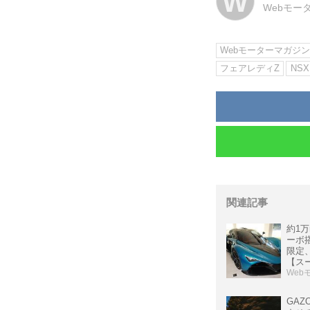
W
Webモー
Webモーターマガジ
フェアレディZ
NSX
関連記事
約1万
ーボ
限定
【ス
版/11
Web
GAZ