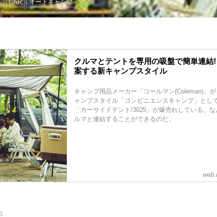
ス
CAR
オートキャンプ
クルマとテントを専用の吸盤で簡単連結!
案する新キャンプスタイル
キャンプ用品メーカー「コールマン(Coleman)
ャンプスタイル「コンビニエンスキャンプ」とし
「カーサイドテント/3025」が爆売れしている。
ルマと連結することができるのだ。
web.
6