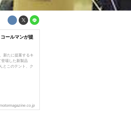
 コールマンが提
」が、新たに提案するキ
て登場した新製品
なんとこのテント、ク
motormagazine.co.jp