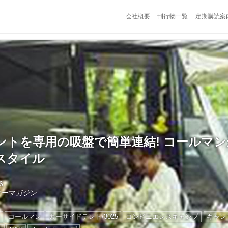
会社概要
刊行物一覧
定期購読案
ントを専用の吸盤で簡単連結! コールマ
スタイル
6
ターマガジン
ン
コールマン
カーサイドテント/3025
コンビニエンスキャンプ
キャン