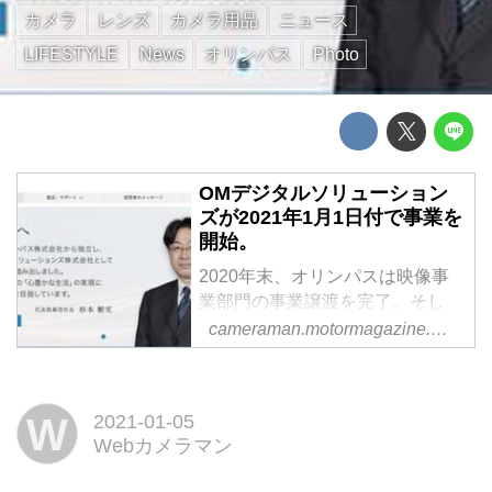
カメラ
レンズ
カメラ用品
ニュース
LIFESTYLE
News
オリンパス
Photo
OMデジタルソリューション
ズが2021年1月1日付で事業を
開始。
2020年末、オリンパスは映像事
業部門の事業譲渡を完了。そし
て、新たに発足、事業を開始した
cameraman.motormagazine.co.jp
のが「OMデジタルソリューショ
ンズ」だ。代表取締役には杉本繁
実氏が就任した。事業内容はミラ
W
2021-01-05
ーレス一眼を中心としたデジタル
Webカメラマン
カメラや交換レンズ、ICレコーダ
ーなどのオーディオ製品等の製造