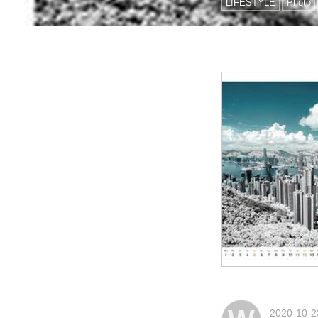
LIFESTYLE
Photo
2020-10-2