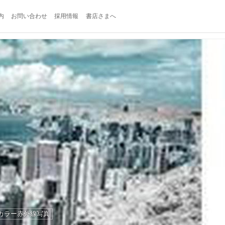
内
お問い合わせ
採用情報
書店さまへ
カラー赤外線写真